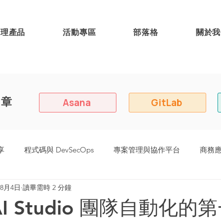
代理產品
活動專區
部落格
關於我
文章
Asana
GitLab
享
程式碼與 DevSecOps
專案管理與協作平台
商務
年8月4日
讀畢需時 2 分鐘
8 (原:Easy Redmine)
| AI Studio 團隊自動化