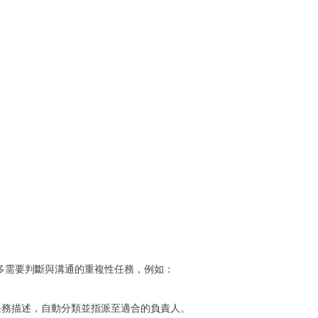
 能處理許多需要判斷與溝通的重複性任務，例如：
任務描述，自動分類並指派至適合的負責人。