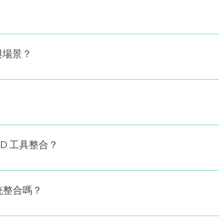
iemens 提供的應用生命週期管理（ALM）平台，整合需求管
程與高度可追溯性，特別適用於需遵循嚴格標準的產業
業與場景？
子、航空、鐵路、工業自動化、軍工與高科技產業，適
） 測試計畫與執行（Test Runs） 缺陷與問題追蹤（Work 
 版本與變更控制（Baselines & Revisions） 合規報告與稽核日誌
/CD 工具整合？
ins、GitLab、Azure DevOps、Jira 等 DevOps
統整合嗎？
oks，實現與 SAP、Matlab/Simulink 等系統整合，並可透過