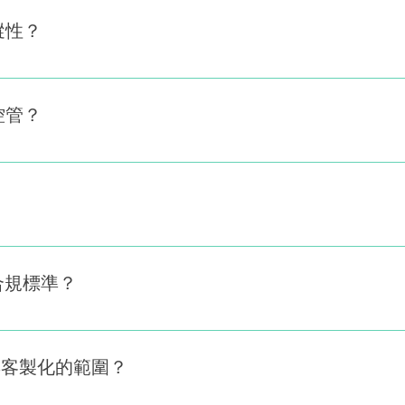
OORS 深度連接。
蹤性？
試案例）皆可建立雙向連結，系統自動生成完整的Traceabi
控管？
可多人同步協作並即時編輯同一項目，確保資訊安全與變
rion 的核心功能之一，可根據組織 SOP 建立審核、簽
與合規標準？
27001、FDA CFR Part 11、ASPICE、ISO 26262、
化與客製化的範圍？