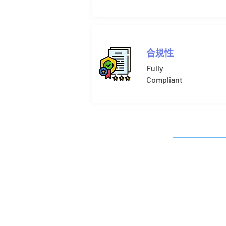
合規性
Fully
Compliant