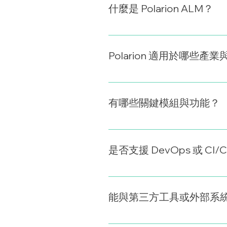
什麼是 Polarion ALM？
Polarion ALM 是 S
制與合規驗證，完整的變更歷
Polarion 適用於哪些產
廣泛應用於醫療裝置、車用電
理之開發環境。
有哪些關鍵模組與功能？
需求管理（Requirements
（Traceability Matrix）
是否支援 DevOps 或 CI
是的，Polarion 可與 Jenk
付與追蹤自動化。
能與第三方工具或外部系
支援 REST API 與 WebHo