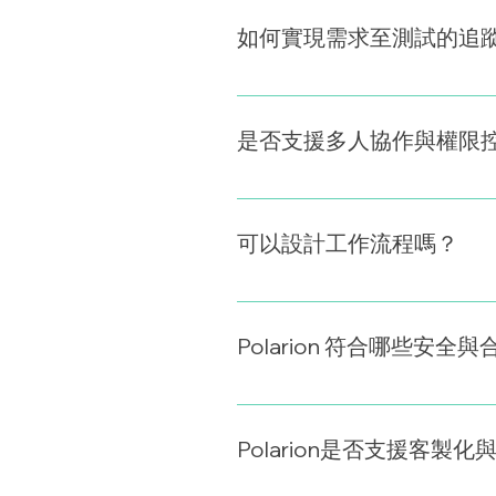
Connectors 與 JIRA、D
如何實現需求至測試的追
每個工作項目（如需求、任務、測
核追蹤與差異分析。
是否支援多人協作與權限
支援精細的角色權限控制，
可以設計工作流程嗎？
可以，自訂工作流程是 Pola
Polarion 符合哪些安全
符合 ISO 9001、ISO/IEC 
誌、自動記錄所有變更操作。
Polarion是否支援客製