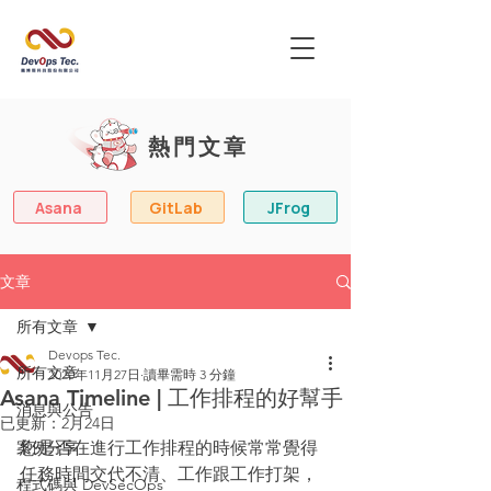
熱門文章
Asana
GitLab
JFrog
文章
所有文章
Devops Tec.
所有文章
2020年11月27日
讀畢需時 3 分鐘
Asana Timeline | 工作排程的好幫手
消息與公告
已更新：
2月24日
案例分享
您是否在進行工作排程的時候常常覺得
任務時間交代不清、工作跟工作打架，
程式碼與 DevSecOps