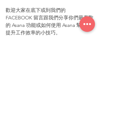
歡迎大家在底下或到我們的 
FACEBOOK 留言跟我們分享你們最喜歡
的 Asana 功能或如何使用 Asana 幫助你
提升工作效率的小技巧。
也歡迎還沒開始使用 Asana 的朋友們留
言給我們，我們可以協助申請一個月的
免費試用喔!!
追蹤我們的部落格和 FACEBOOK 獲取 
Asana 的最新資訊和使用技巧。
ASANA Community - 專案管理交流平台
DevOps粉絲專頁
#Asana
#DevopsTec
#AsanaProject