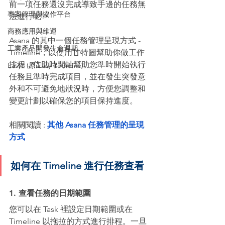
前一項任務還沒完成導致手邊的任務無
專案管理與協作平台
法進行呢? 
商務應用與維運
Asana 的其中一個任務管理呈現方式 - 
工業產品開發生命週期
Timeline，以使用甘特圖幫助你做工作
排程，借助時間軸幫助您準時開始執行
Easy8 (原:Easy Redmine)
任務且準時完成項目，並在發生突發意
外和不可避免地狀況時，方便您調整和
變更計劃以確保您的項目保持進度。
相關閱讀 : 
其他 Asana 任務管理的呈現
方式
如何在 Timeline 進行任務查看
1. 查看任務的日期範圍
您可以在 Task 裡設定日期範圍或在 
Timeline 以拖拉的方式進行排程。一旦