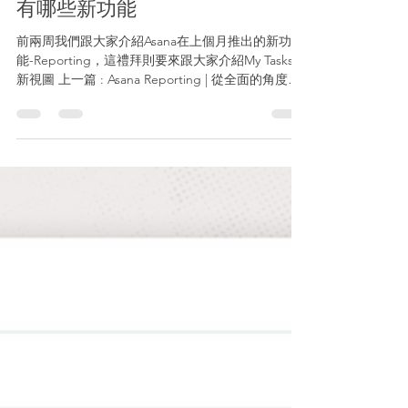
Devops Tec.
2021年6月28日
讀畢需時 3 分鐘
Asana My Task | 快速帶你了解
有哪些新功能
前兩周我們跟大家介紹Asana在上個月推出的新功
能-Reporting，這禮拜則要來跟大家介紹My Tasks的
新視圖 上一篇 : Asana Reporting | 從全面的角度分
析Asana組織中的所有工作 現今工作者比以往任何時
候都更加容易分心。開不完的會議、不斷增加的工
作量...等，都容易造成工作者工作時的分心。根據工
作剖析指數報告顯示，80% 的員工在工作時需要將
收件箱或其他通信應用程序保持開啟的狀態，這導
致近 75% 的員工感到時時刻刻有多項任務要處理而
造成高壓力。結果就是工作效率低下、錯過訊息而
導致錯過任務的最後期限。 而Asana對產品的願景就
是希望可以產生一套可以增加個人生產力的工具來
提升個人工作清晰度，而今天我們要介紹的新功能
就是專門用於幫助您維持注意力-我的任務中的看板
視圖。 Asana My Tasks Asana my tasks是每位使用