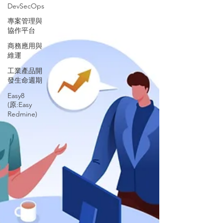
DevSecOps
專案管理與
協作平台
商務應用與
維運
工業產品開
發生命週期
Easy8
(原:Easy
Redmine)