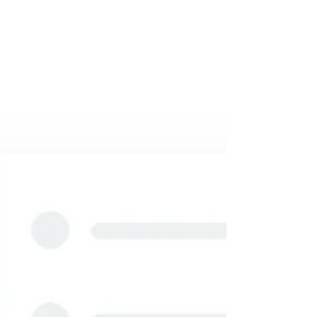
入新的方法論而採購了新的系統，但大家的思想模
式或做事情的方法並沒有改變，導致整個導入計畫
以失敗告終？ 從一開始調查適合的系統，導入規
劃，到真正開始導入、資料移植、正式上線的過
程，其實很冗長，及必經的陣痛期、使用者與系統
之間的磨合，費時又費力。 戴博斯科技為您的團隊
打造專屬客製化流程 戴博斯科技提供 Asana 的導入
服務，目的就在於可以縮短導入的時程，將原先可
能要花一年以上時間才可以完成的導入，縮短成半
年的時間。 顧問活動 每周進行一次的需求訪談，了
解企業用戶的需求， 為期3個月 。 每次的需求訪談
我們會針對企業用戶現有的流程給予相對應的建
議。 這些建議會是來自於我們在相關產業中的經
驗，進而縮短測試的時間，讓使用者可以更快的上
手。 顧問教學 顧問活動結束後，若是在預算允許的
情況之下，我們通常會建議企業用戶在顧問活動完
成後，進行此版本的使用者教育訓練。 ( 教育訓練過
程都可以錄影，做為未來企業用戶 eLearning