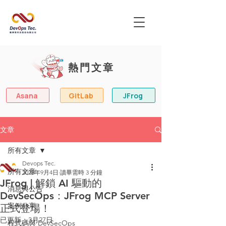
熱門文章
Asana
GitLab
JFrog
文章
所有文章
Devops Tec.
所有文章
2025年9月4日
讀畢需時 3 分鐘
JFrog | 解鎖 AI 驅動的
消息與公告
DevSecOps：JFrog MCP Server
案例分享
正式登場！
已更新：
3月27日
程式碼與 DevSecOps