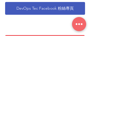
DevOps Tec Facebook 粉絲專頁
DevOps Tec Youtube Channel
標記：
AI
JFrog
DevSecOps
程式碼與 DevSecOps