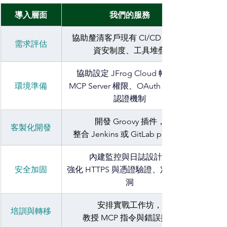
導入層面
我們的服務
協助釐清客戶現有 CI/CD 流程、
需求評估
資安制度、工具堆疊
協助設定 JFrog Cloud 帳戶、
環境準備
MCP Server 權限、OAuth 2.1 安全
認證機制
開發 Groovy 插件，
客製化開發
整合 Jenkins 或 GitLab pipeline
內建監控與日誌設計、
安全加固
強化 HTTPS 與憑證驗證、定期掃漏
洞
安排實戰工作坊，
培訓與轉移
教授 MCP 指令與錯誤排查