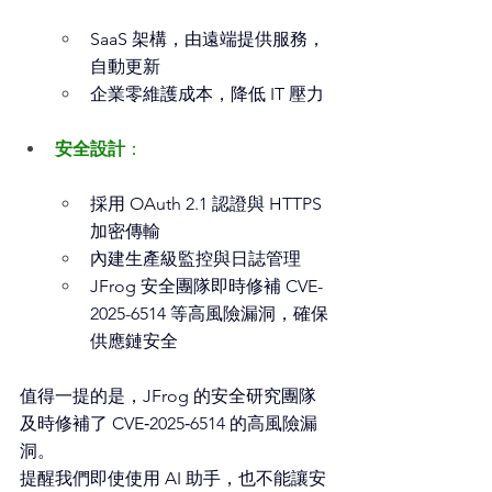
SaaS 架構，由遠端提供服務，
自動更新
企業零維護成本，降低 IT 壓力
安全設計
：
採用 OAuth 2.1 認證與 HTTPS 
加密傳輸
內建生產級監控與日誌管理
JFrog 安全團隊即時修補 CVE-
2025-6514 等高風險漏洞，確保
供應鏈安全
值得一提的是，JFrog 的安全研究團隊
及時修補了 CVE‑2025‑6514 的高風險漏
洞。
提醒我們即使使用 AI 助手，也不能讓安