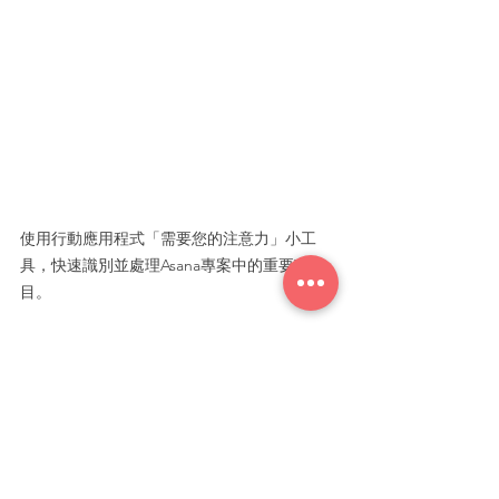
使用行動應用程式「需要您的注意力」小工
具，快速識別並處理Asana專案中的重要項
目。
可分享的專案摘要（Shareable 
project summaries）
以專案訊息的形式與他人分享AI產生的專案摘