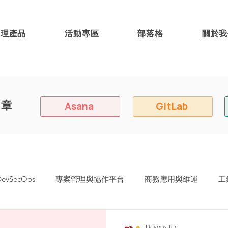
代理產品
活動專區
部落格
關於我
文章
Asana
GitLab
vSecOps
專案管理與協作平台
商務應用與維運
工
Devops Tec.