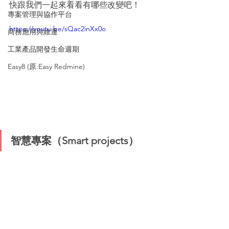
快跟我們一起來看看有哪些改變吧！
專案管理與協作平台
https://youtu.be/sQac2inXx0o
商務應用與維運
工業產品開發生命週期
Easy8 (原:Easy Redmine)
智慧專案（Smart projects）