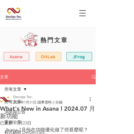
熱門文章
Asana
GitLab
JFrog
文章
所有文章
Devops Tec.
所有文章
2024年7月31日
讀畢需時 2 分鐘
What's New in Asana l 2024.07 月
消息與公告
新功能
案例分享
已更新：
2月23日
Asana 7月份在功能優化做了些甚麼呢？
程式碼與 DevSecOps