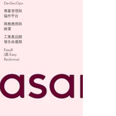
DevSecOps
專案管理與
協作平台
商務應用與
維運
工業產品開
發生命週期
Easy8
(原:Easy
Redmine)