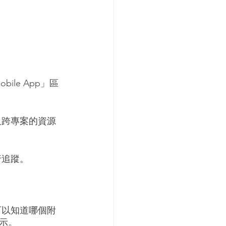
le App」區
及跨專案的資源
行追蹤。
可以知道哪個附
示。