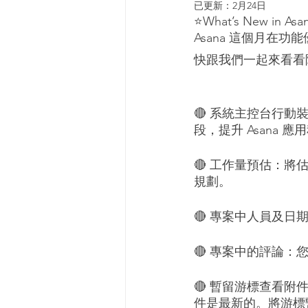
已更新：
2月24日
⭐️What’s New in Asan
Asana 這個月在
快跟我們一起來看看
🔴 系統主控台行動
段，提升 Asana
🔴 工作量預估：
規劃。
🔴 專案中人員及
🔴 專案中的評論：
🔴 暫留游標查看
件是最新的。將游標