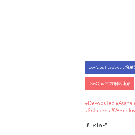
—————————
DevOps Facebook 粉
DevOps 官方網站連結
#DevopsTec
 #Asana
 
#Solutions
 #Workflo