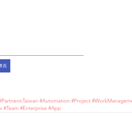
————————————————
絲專頁
#PartnerinTaiwan
#Automation
#Project
#WorkManagem
w
 #Team
#Enterprise
#App