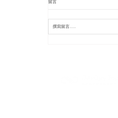
留言
撰寫留言......
Polarion 如何定義與管理「智
慧產品」需求？
代理產品
活動專區