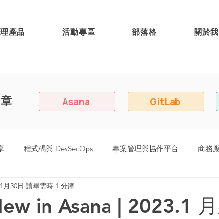
代理產品
活動專區
部落格
關於我
文章
Asana
GitLab
享
程式碼與 DevSecOps
專案管理與協作平台
商務
年1月30日
讀畢需時 1 分鐘
8 (原:Easy Redmine)
New in Asana | 2023.