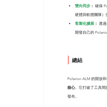
雙向同步
：
 確保 
硬體與軟體團隊）使
客製化擴展
：
 透
開發自己的 Polari
| 
總結
Polarion ALM
核心
。它打破了工具間
發布。