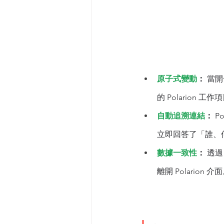
原子式變動
：
 當開
的 Polarion 工作
自動追溯連結
： 
P
立即回答了「誰、
數據一致性
：
 透
離開 Polarion 介