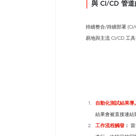
| 
與 CI/CD 
持續整合/持續部署 (CI/
易地與主流 CI/CD 工具整合
自動化測試結果導
結果會被直接連結
工作流程觸發
：
 