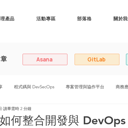
代理產品
活動專區
部落格
關於我
文章
Asana
GitLab
享
程式碼與 DevSecOps
專案管理與協作平台
商務
日
讀畢需時 2 分鐘
8 (原:Easy Redmine)
on 如何整合開發與 DevOp