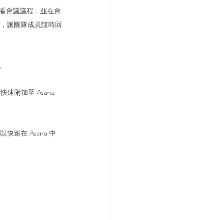
，查看會議議程，並在會
a，讓團隊成員隨時回
料。
案快速附加至 Asana 
快速在 Asana 中