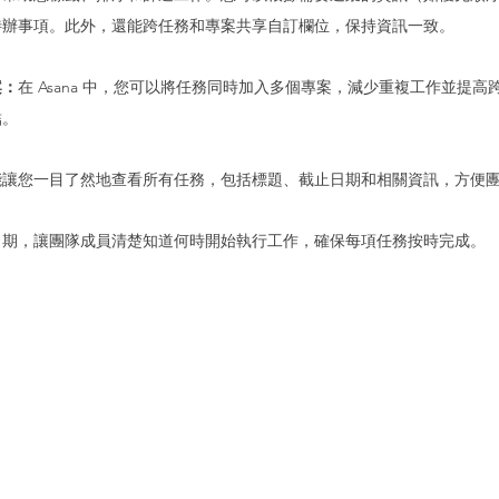
待辦事項。此外，還能跨任務和專案共享自訂欄位，保持資訊一致。
案：
在 Asana 中，您可以將任務同時加入多個專案，減少重複工作並提
結。
能讓您一目了然地查看所有任務，包括標題、截止日期和相關資訊，方便
日期，讓團隊成員清楚知道何時開始執行工作，確保每項任務按時完成。