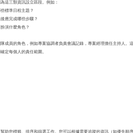
別為這三類資訊設立區段。例如：
哪些標準日程主題？
議後應完成哪些步驟？
應扮演什麼角色？
團隊成員的角色，例如專案協調者負責會議記錄，專案經理擔任主持人。
間確定每個人的責任範圍。
可幫助您標籤、排序和篩選工作。您可以根據需要追蹤的資訊（如優先順