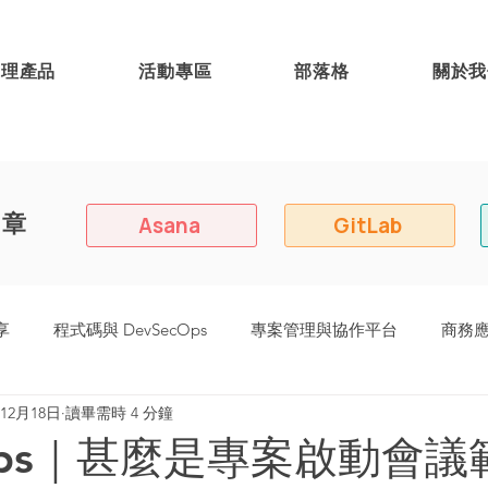
代理產品
活動專區
部落格
關於我
文章
Asana
GitLab
享
程式碼與 DevSecOps
專案管理與協作平台
商務
年12月18日
讀畢需時 4 分鐘
8 (原:Easy Redmine)
 Tips｜甚麼是專案啟動會議