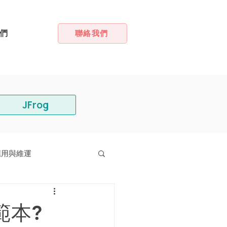
們
聯絡我們
JFrog
應用與維運
範本?