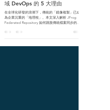
Federated Repository 優化全
域 DevOps 的 5 大理由
在全球化研發的浪潮下，傳統的「鏡像複製」已成
為企業沉重的「地理稅」。本文深入解析 JFrog
Federated Repository 如何跳脫傳統檔案同步的限
制，透過智慧型網狀架構，解決版本飄移、出口成
本暴衝與災難復原困境。掌握 5 大核心理由，讓您
的分散式團隊擺脫延遲束縛，實現真正的「追日研
發」與全球化協作。