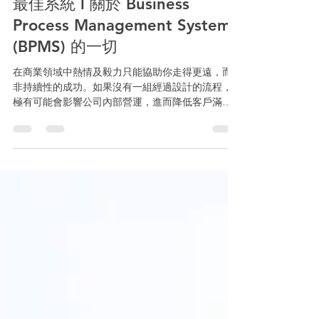
Kissflow - 滿足企業流程管理的
最佳系統 l 關於 Business
Process Management System
(BPMS) 的一切
在商業領域中熱情及毅力只能協助你走得更遠，而
非持續性的成功。如果沒有一組經過設計的流程，
極有可能會影響公司內部營運，進而降低客戶滿意
度。 無論是甚麼產業都難免會經歷市場競爭，這無
形中地降低了人們對於事情地容錯率，因此越來越
多企業選擇導入企業流程管理 (BPM)。