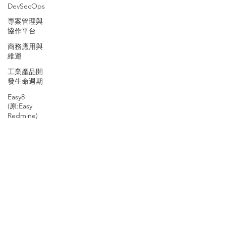
DevSecOps
專案管理與
協作平台
商務應用與
維運
工業產品開
發生命週期
Easy8
(原:Easy
Redmine)