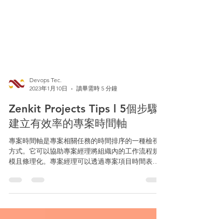
Devops Tec.
2023年1月10日
讀畢需時 5 分鐘
Zenkit Projects Tips l 5個步驟
建立有效率的專案時間軸
專案時間軸是專案相關任務的時間排序的一種檢視
方式。它可以協助專案經理將組織內的工作流程規
模且條理化。專案經理可以透過專案項目時間表來
安排任務並查看需要在特定時間範圍內完成什麼以
及何時完成該任務。透過有效的專案流程管理將可
以有效達成目標。 專案時間軸 專案時間軸是什麼？