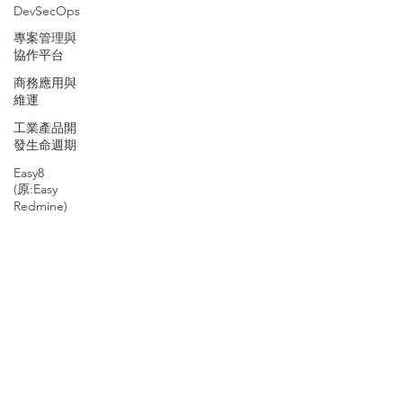
DevSecOps
專案管理與
協作平台
商務應用與
維運
工業產品開
發生命週期
Easy8
(原:Easy
Redmine)