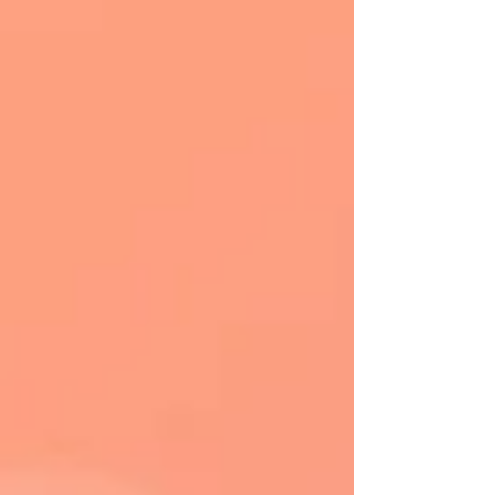
專案時間軸根據項目和相關人員的差異，在外觀和
其復雜性上會有所不同。 以下為在Zenkit中使用甘
特圖檢視的專案時間軸的一個基本範例： 為了製定
有效的項目時間表可參考以下六個步驟： 1. 定義專
案範圍 建立有效專案時間軸的第一步是定義專案的
範圍，以便在建立專案時間軸時知道要排除哪些任
務。 一個有效的專案範圍須包含完成每項任務需要
多少時間、專案時間軸以及完成專案可能需要的任
何資源等詳情。專案範圍說明書是定義專案範圍的
所有要素以及假設、項目要求和驗收標準的檔案。
舉例來說，如果想推出一個新產品，可能會開始一
個新產品發佈的專案： 建立一個新的無代碼平台來
幫助實現自動化。在這種情況下，範圍聲明可以從
“我們的團隊將在四個星期內創建一個新的無代碼平
台”開始。 要了解專案範圍，必須首先定義基本的專
案