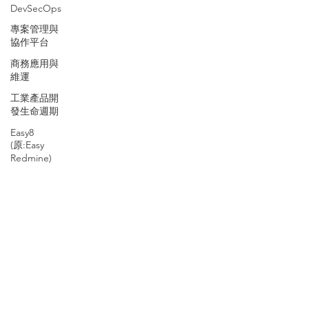
DevSecOps
專案管理與
協作平台
商務應用與
維運
工業產品開
發生命週期
Easy8
(原:Easy
Redmine)